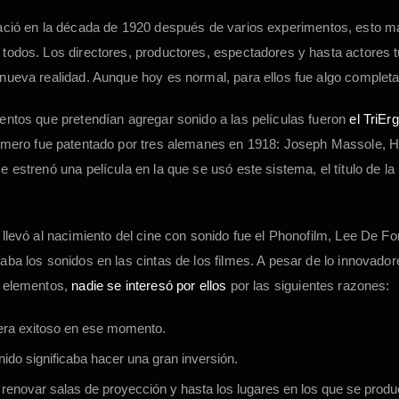
ació en la década de 1920 después de varios experimentos, esto m
todos. Los directores, productores, espectadores y hasta actores 
nueva realidad. Aunque hoy es normal, para ellos fue algo comple
entos que pretendían agregar sonido a las películas fueron
el TriEr
rimero fue patentado por tres alemanes en 1918: Joseph Massole, 
e estrenó una película en la que se usó este sistema, el título de l
 llevó al nacimiento del cine con sonido fue el Phonofilm, Lee De Fo
aba los sonidos en las cintas de los filmes. A pesar de lo innovado
s elementos,
nadie se interesó por ellos
por las siguientes razones:
era exitoso en ese momento.
ido significaba hacer una gran inversión.
renovar salas de proyección y hasta los lugares en los que se produ