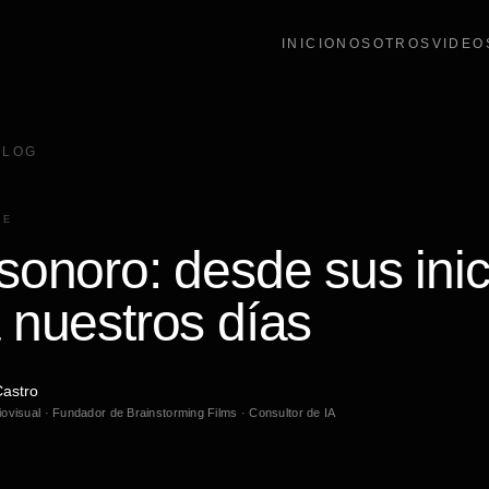
INICIO
NOSOTROS
VIDEO
BLOG
NE
sonoro: desde sus inic
 nuestros días
astro
ovisual · Fundador de Brainstorming Films · Consultor de IA