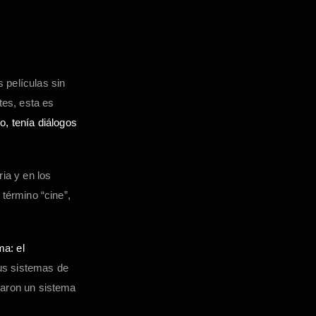
 películas sin
es, esta es
, tenía diálogos
ia y en los
 término “cine”,
a: el
us sistemas de
saron un sistema