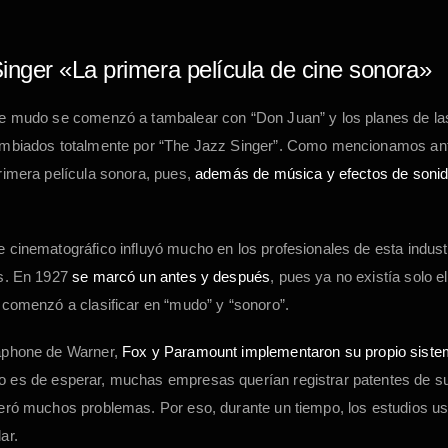
inger «La primera película de cine sonora»
e mudo se comenzó a tambalear con “Don Juan” y los planes de las
ambiados totalmente por “The Jazz Singer”. Como mencionamos ant
rimera película sonora, pues,
además de música y efectos de sonido
 cinematográfico influyó mucho en los profesionales de esta industr
os. En 1927
se marcó un antes y después
, pues ya no existía solo el
 comenzó a clasificar en “mudo” y “sonoro”.
aphone de Warner,
Fox y Paramount implementaron su propio sistem
 es de esperar, muchas empresas querían registrar patentes de s
eró muchos problemas. Por eso, durante un tiempo, los estudios u
ar.