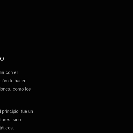
ro
ía con el
ción de hacer
ciones, como los
l principio, fue un
tores, sino
táticos.