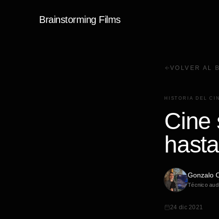
Brainstorming Films
VOLVER AL 
HISTORIA DEL CI
Cine 
hasta
Gonzalo C
Técnico audi
24 dic 2021