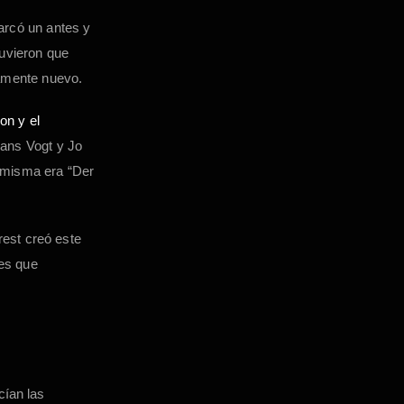
arcó un antes y
tuvieron que
tamente nuevo.
gon y el
Hans Vogt y Jo
a misma era “Der
rest creó este
res que
cían las