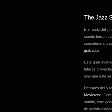
The Jazz S
El mundo del cin
sonido fueron c
considerada la p
grabados
.
Este gran avance
futuros proyect
sino que este se
Después del Vit
Movietone
. Como
sonido, esto gen
de sonido estánd