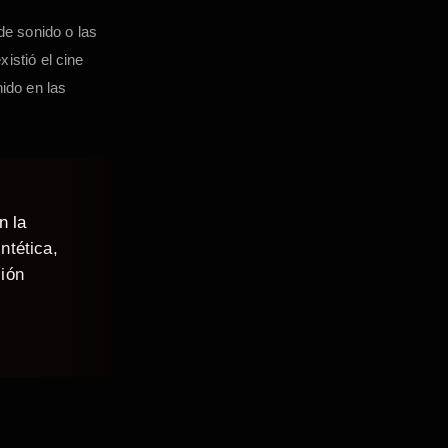
de sonido o las
istió el cine
ido en las
n la
ntética,
ión