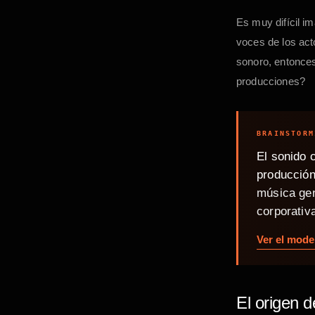
Es muy difícil i
voces de los act
sonoro, entonce
producciones?
BRAINSTORM
El sonido 
producción
música gen
corporativ
Ver el model
El origen d